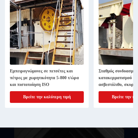
Εμπειρογνώμονες σε πετσέτες και
Σταθμός συνδυασμού
πέτρες με χωρητικότητα 5-800 τ/ώρα
κατακερματισμού σα
και πιστοποίηση ISO
ασβεστόλιθο, σκυρόδ
γρανίτη
Βρείτε την καλύτερη τιμή
Βρείτε την κα