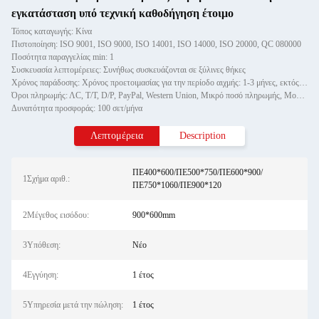
εγκατάσταση υπό τεχνική καθοδήγηση έτοιμο
Τόπος καταγωγής: Κίνα
Πιστοποίηση: ISO 9001, ISO 9000, ISO 14001, ISO 14000, ISO 20000, QC 080000
Ποσότητα παραγγελίας min: 1
Συσκευασία λεπτομέρειες: Συνήθως συσκευάζονται σε ξύλινες θήκες
Χρόνος παράδοσης: Χρόνος προετοιμασίας για την περίοδο αιχμής: 1-3 μήνες, εκτός εποχής: ένας μήνας
Όροι πληρωμής: ΛC, T/T, D/P, PayPal, Western Union, Μικρό ποσό πληρωμής, Money Gram
Δυνατότητα προσφοράς: 100 σετ/μήνα
Λεπτομέρεια
Description
ΠΕ400*600/ΠΕ500*750/ΠΕ600*900/
1Σχήμα αριθ.:
ΠΕ750*1060/ΠΕ900*120
2Μέγεθος εισόδου:
900*600mm
3Υπόθεση:
Νέο
4Εγγύηση:
1 έτος
5Υπηρεσία μετά την πώληση:
1 έτος