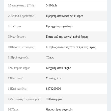
6Δυναμικότητα (Τ/Η):
5-800tph
7Ονομασία προϊόντος:
Προβλήματα Μέσα σε 48 ώρες
8Ποιότητα:
Προηγμένη τεχνολογία
9Εγκατάσταση:
Κάτω από την τεχνική καθοδήγηση
10Πακέτο μεταφοράς:
Συνήθως συσκευάζονται σε ξύλινες θήκες
11Προδιαγραφές:
Τύπος
12Εμπορικό σήμα:
Μηχανήματα Dingbo
13Καταγωγή:
Σαγκάη, Κίνα
14Κώδικας Hs:
8474209000
15Δυνατότητα προσφοράς:
100 σετ/μήνα
16Τύπος:
Θραυστήρας σαγονιών