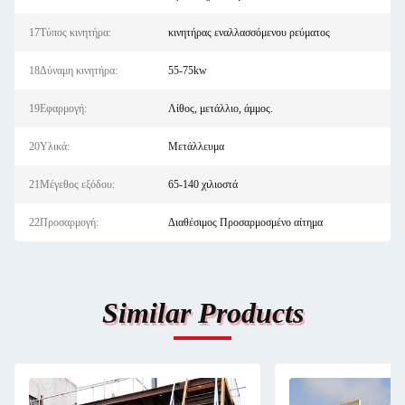
17Τύπος κινητήρα:
κινητήρας εναλλασσόμενου ρεύματος
18Δύναμη κινητήρα:
55-75kw
19Εφαρμογή:
Λίθος, μετάλλιο, άμμος.
20Υλικά:
Μετάλλευμα
21Μέγεθος εξόδου:
65-140 χιλιοστά
22Προσαρμογή:
Διαθέσιμος Προσαρμοσμένο αίτημα
Similar Products