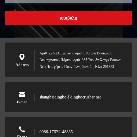
υποβολή
Αριθ. 227-231 Δωμάτιο αριθ. 8 Κτίριο Βασιλικού
Βιομηχανικού Πάρκου αριθ. 365 Τσουάν Χονγκ Ροουντ
Address
Νέα Περιφέρεια Πουντόνγκ, Σαγκάη, Κίνα 201323
shanghaidingbo@dingbocrusher.net
E-mail
0086-17621148835