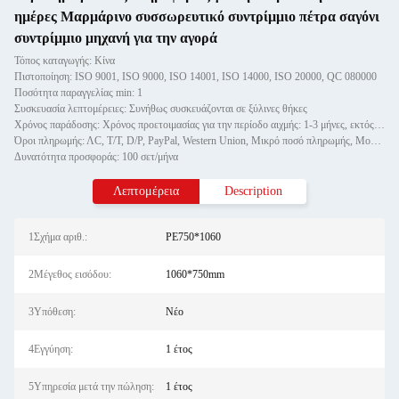
ημέρες Μαρμάρινο συσσωρευτικό συντρίμμιο πέτρα σαγόνι
συντρίμμιο μηχανή για την αγορά
Τόπος καταγωγής: Κίνα
Πιστοποίηση: ISO 9001, ISO 9000, ISO 14001, ISO 14000, ISO 20000, QC 080000
Ποσότητα παραγγελίας min: 1
Συσκευασία λεπτομέρειες: Συνήθως συσκευάζονται σε ξύλινες θήκες
Χρόνος παράδοσης: Χρόνος προετοιμασίας για την περίοδο αιχμής: 1-3 μήνες, εκτός εποχής: ένας μήνας
Όροι πληρωμής: ΛC, T/T, D/P, PayPal, Western Union, Μικρό ποσό πληρωμής, Money Gram
Δυνατότητα προσφοράς: 100 σετ/μήνα
Λεπτομέρεια
Description
1Σχήμα αριθ.:
PE750*1060
2Μέγεθος εισόδου:
1060*750mm
3Υπόθεση:
Νέο
4Εγγύηση:
1 έτος
5Υπηρεσία μετά την πώληση:
1 έτος