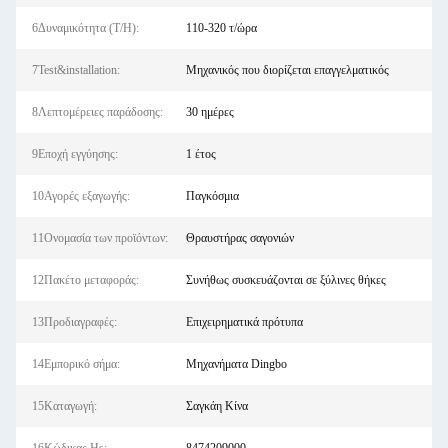
6Δυναμικότητα (Τ/Η):
110-320 τ/ώρα
7Test&installation:
Μηχανικός που διορίζεται επαγγελματικός
8Λεπτομέρειες παράδοσης:
30 ημέρες
9Εποχή εγγύησης:
1 έτος
10Αγορές εξαγωγής:
Παγκόσμια
11Ονομασία των προϊόντων:
Θραυστήρας σαγονιών
12Πακέτο μεταφοράς:
Συνήθως συσκευάζονται σε ξύλινες θήκες
13Προδιαγραφές:
Επιχειρηματικά πρότυπα
14Εμπορικό σήμα:
Μηχανήματα Dingbo
15Καταγωγή:
Σαγκάη Κίνα