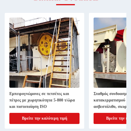
Εμπειρογνώμονες σε πετσέτες και
Σταθμός συνδυασμού
πέτρες με χωρητικότητα 5-800 τ/ώρα
κατακερματισμού σα
και πιστοποίηση ISO
ασβεστόλιθο, σκυρόδ
γρανίτη
Βρείτε την καλύτερη τιμή
Βρείτε την κα