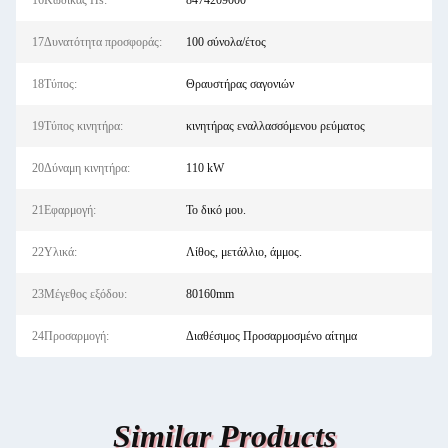
16Κώδικας Hs:
8474209000
17Δυνατότητα προσφοράς:
100 σύνολα/έτος
18Τύπος:
Θραυστήρας σαγονιών
19Τύπος κινητήρα:
κινητήρας εναλλασσόμενου ρεύματος
20Δύναμη κινητήρα:
110 kW
21Εφαρμογή:
Το δικό μου.
22Υλικά:
Λίθος, μετάλλιο, άμμος.
23Μέγεθος εξόδου:
80160mm
24Προσαρμογή:
Διαθέσιμος Προσαρμοσμένο αίτημα
Similar Products