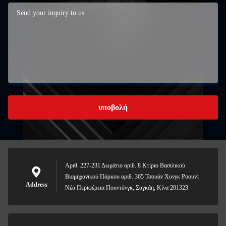
υποβολή
Αριθ. 227-231 Δωμάτιο αριθ. 8 Κτίριο Βασιλικού
Βιομηχανικού Πάρκου αριθ. 365 Τσουάν Χονγκ Ροουντ
Address
Νέα Περιφέρεια Πουντόνγκ, Σαγκάη, Κίνα 201323