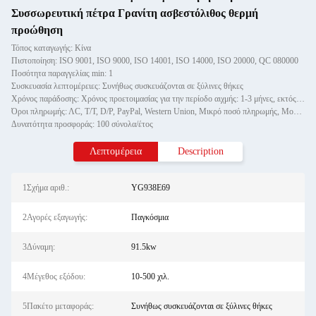
Συσσωρευτική πέτρα Γρανίτη ασβεστόλιθος θερμή
προώθηση
Τόπος καταγωγής: Κίνα
Πιστοποίηση: ISO 9001, ISO 9000, ISO 14001, ISO 14000, ISO 20000, QC 080000
Ποσότητα παραγγελίας min: 1
Συσκευασία λεπτομέρειες: Συνήθως συσκευάζονται σε ξύλινες θήκες
Χρόνος παράδοσης: Χρόνος προετοιμασίας για την περίοδο αιχμής: 1-3 μήνες, εκτός εποχής: ένας μήνας
Όροι πληρωμής: ΛC, T/T, D/P, PayPal, Western Union, Μικρό ποσό πληρωμής, Money Gram
Δυνατότητα προσφοράς: 100 σύνολα/έτος
Λεπτομέρεια
Description
1Σχήμα αριθ.:
YG938E69
2Αγορές εξαγωγής:
Παγκόσμια
3Δύναμη:
91.5kw
4Μέγεθος εξόδου:
10-500 χιλ.
5Πακέτο μεταφοράς:
Συνήθως συσκευάζονται σε ξύλινες θήκες