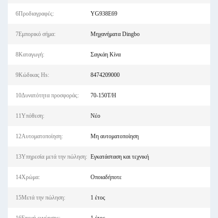
6Προδιαγραφές:
YG938E69
7Εμπορικό σήμα:
Μηχανήματα Dingbo
8Καταγωγή:
Σαγκάη Κίνα
9Κώδικας Hs:
8474209000
10Δυνατότητα προσφοράς:
70-150T/H
11Υπόθεση:
Νέο
12Αυτοματοποίηση:
Μη αυτοματοποίηση
13Υπηρεσία μετά την πώληση:
Εγκατάσταση και τεχνική
14Χρώμα:
Οποιαδήποτε
15Μετά την πώληση:
1 έτος