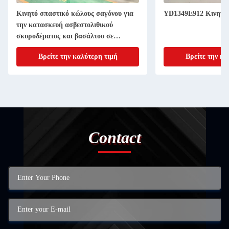
Κινητό σπαστικό κώλους σαγόνου για
YD1349E912 Κινητό 
την κατασκευή ασβεστολιθικού
σκυροδέματος και βασάλτου σε
παγκόσμιο επίπεδο
Βρείτε την καλύτερη τιμή
Βρείτε την κα
Contact