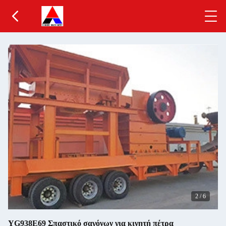
2
/
6
YG938E69 Σπαστικό σαγόνων για κινητή πέτρα