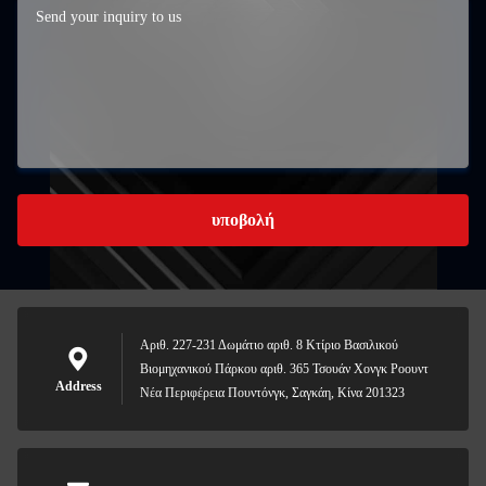
υποβολή
Αριθ. 227-231 Δωμάτιο αριθ. 8 Κτίριο Βασιλικού
Βιομηχανικού Πάρκου αριθ. 365 Τσουάν Χονγκ Ροουντ
Address
Νέα Περιφέρεια Πουντόνγκ, Σαγκάη, Κίνα 201323