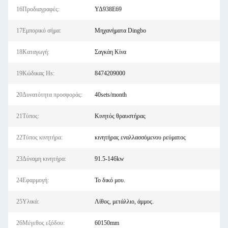
16Προδιαγραφές:
ΥΔ938Ε69
17Εμπορικό σήμα:
Μηχανήματα Dingbo
18Καταγωγή:
Σαγκάη Κίνα
19Κώδικας Hs:
8474209000
20Δυνατότητα προσφοράς:
40sets/month
21Τύπος:
Κινητός θραυστήρας
22Τύπος κινητήρα:
κινητήρας εναλλασσόμενου ρεύματος
23Δύναμη κινητήρα:
91.5-146kw
24Εφαρμογή:
Το δικό μου.
25Υλικά:
Λίθος, μετάλλιο, άμμος.
26Μέγεθος εξόδου:
60150mm