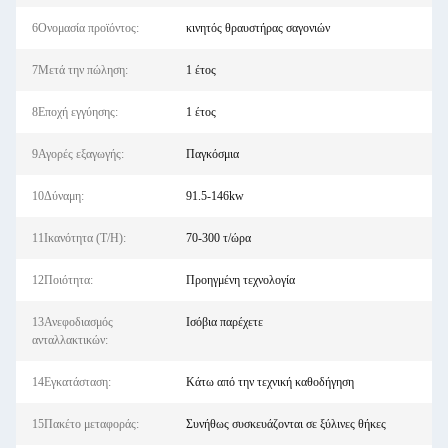
6Ονομασία προϊόντος:
κινητός θραυστήρας σαγονιών
7Μετά την πώληση:
1 έτος
8Εποχή εγγύησης:
1 έτος
9Αγορές εξαγωγής:
Παγκόσμια
10Δύναμη:
91.5-146kw
11Ικανότητα (T/H):
70-300 τ/ώρα
12Ποιότητα:
Προηγμένη τεχνολογία
13Ανεφοδιασμός
Ισόβια παρέχετε
ανταλλακτικών:
14Εγκατάσταση:
Κάτω από την τεχνική καθοδήγηση
15Πακέτο μεταφοράς:
Συνήθως συσκευάζονται σε ξύλινες θήκες