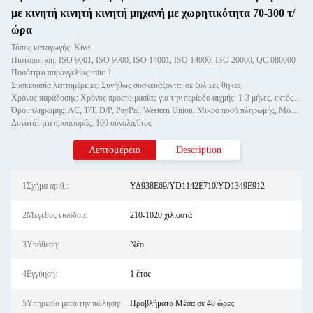
με κινητή κινητή κινητή μηχανή με χωρητικότητα 70-300 τ/
ώρα
Τόπος καταγωγής: Κίνα
Πιστοποίηση: ISO 9001, ISO 9000, ISO 14001, ISO 14000, ISO 20000, QC 080000
Ποσότητα παραγγελίας min: 1
Συσκευασία λεπτομέρειες: Συνήθως συσκευάζονται σε ξύλινες θήκες
Χρόνος παράδοσης: Χρόνος προετοιμασίας για την περίοδο αιχμής: 1-3 μήνες, εκτός εποχής: ένας μήνας
Όροι πληρωμής: ΛC, T/T, D/P, PayPal, Western Union, Μικρό ποσό πληρωμής, Money Gram
Δυνατότητα προσφοράς: 100 σύνολα/έτος
Λεπτομέρεια
Description
1Σχήμα αριθ.:
ΥΔ938E69/YD1142E710/YD1349E912
2Μέγεθος εισόδου:
210-1020 χιλιοστά
3Υπόθεση:
Νέο
4Εγγύηση:
1 έτος
5Υπηρεσία μετά την πώληση:
Προβλήματα Μέσα σε 48 ώρες