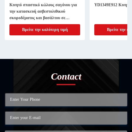
Κινητό σπαστικό κώλους σαγόνου για
YD1349E912 Κινητό 
την κατασκευή ασβεστολιθικού
σκυροδέματος και βασάλτου σε
παγκόσμιο επίπεδο
Βρείτε την καλύτερη τιμή
Βρείτε την κα
Contact